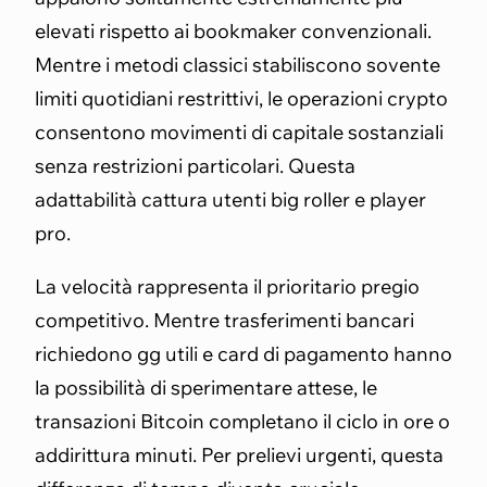
elevati rispetto ai bookmaker convenzionali.
Mentre i metodi classici stabiliscono sovente
limiti quotidiani restrittivi, le operazioni crypto
consentono movimenti di capitale sostanziali
senza restrizioni particolari. Questa
adattabilità cattura utenti big roller e player
pro.
La velocità rappresenta il prioritario pregio
competitivo. Mentre trasferimenti bancari
richiedono gg utili e card di pagamento hanno
la possibilità di sperimentare attese, le
transazioni Bitcoin completano il ciclo in ore o
addirittura minuti. Per prelievi urgenti, questa