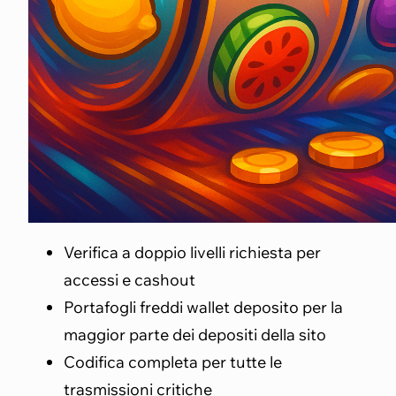
Verifica a doppio livelli richiesta per
accessi e cashout
Portafogli freddi wallet deposito per la
maggior parte dei depositi della sito
Codifica completa per tutte le
trasmissioni critiche