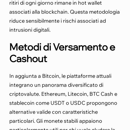
ritiri di ogni giorno rimane in hot wallet
associati alla blockchain. Questa metodologia
riduce sensibilmente i rischi associati ad
intrusioni digitali.
Metodi di Versamento e
Cashout
In aggiunta a Bitcoin, le piattaforme attuali
integrano un panorama diversificato di
criptovalute. Ethereum, Litecoin, BTC Cash e
stablecoin come USDT o USDC propongono
alternative valide con caratteristiche
particolari. Gli monete stabili appaiono
particolarmente utili per chi vuole eludere la