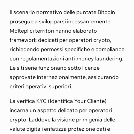
Il scenario normativo delle puntate Bitcoin
prosegue a svilupparsi incessantemente.
Molteplici territori hanno elaborato
framework dedicati per operatori crypto,
richiedendo permessi specifiche e compliance
con regolamentazioni anti-money laundering.
Le siti serie funzionano sotto licenze
approvate internazionalmente, assicurando
criteri operativi superiori.
La verifica KYC (Identifica Your Cliente)
incarna un aspetto delicato per operatori
crypto. Laddove la visione primigenia delle
valute digitali enfatizza protezione dati e