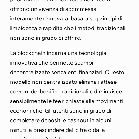
offrono un’vivenza di scommessa
interamente rinnovata, basata su principi di
limpidezza e rapidità che i metodi tradizionali
non sono in grado di offrire.
La blockchain incarna una tecnologia
innovativa che permette scambi
decentralizzate senza enti finanziari. Questo
modello non centralizzato elimina i attese
comuni dei bonifici tradizionali e diminuisce
sensibilmente le fee richieste alle movimenti
economiche. Gli utenti sono in grado di
completare depositi e cashout in alcuni
minuti, a prescindere dall’cifra o dalla