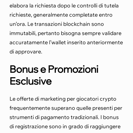
elabora la richiesta dopo le controlli di tutela
richieste, generalmente completate entro
un’ora. Le transazioni blockchain sono
immutabili, pertanto bisogna sempre validare
accuratamente l’wallet inserito anteriormente
di approvare.
Bonus e Promozioni
Esclusive
Le offerte di marketing per giocatori crypto
frequentemente superano quelle presenti per
strumenti di pagamento tradizionali. I bonus
di registrazione sono in grado di raggiungere