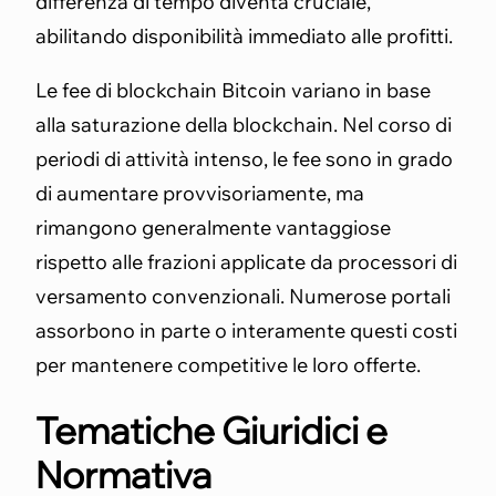
differenza di tempo diventa cruciale,
abilitando disponibilità immediato alle profitti.
Le fee di blockchain Bitcoin variano in base
alla saturazione della blockchain. Nel corso di
periodi di attività intenso, le fee sono in grado
di aumentare provvisoriamente, ma
rimangono generalmente vantaggiose
rispetto alle frazioni applicate da processori di
versamento convenzionali. Numerose portali
assorbono in parte o interamente questi costi
per mantenere competitive le loro offerte.
Tematiche Giuridici e
Normativa