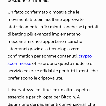
posizione territoriale.
Un fatto confermato dimostra che le
movimenti Bitcoin risultano approvate
statisticamente in 10 minuti, anche se i portali
di betting più avanzati implementano
meccanismi che supportano ricariche
istantanei grazie alla tecnologia zero-
confirmation per somme contenuti.
crypto
scommesse
offre proprio questo modello di
servizio celere e affidabile per tutti i utenti che
preferiscono le criptovalute.
L’riservatezza costituisce un altro aspetto
essenziale per chi opta per Bitcoin. A
distinzione dei pagamenti convenzionali che