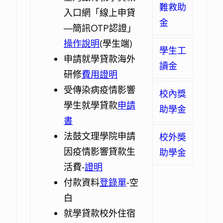
難救助
入口網「線上申貸
條例
清寒僑生申請助學金審查
社團法人台灣信徹蓮池功
、軍公教遺族就學優
作
金
—簡訊OTP認證」
待
業要點
德會獎學金
申請書
（108.11.13修正）、
（89.01.19修
申請表
操作說明
正）
申請表
、初審合格
(學生端)
名冊
、
請
學生工
申請就學貸款海外
原住民學生就讀專科以上
領表
、
印領清冊
讀金
研修
學校
費用證明
學雜費減免辦法
受傳染病疫情影響
（108.12.24修正)
校內獎
學生就學貸款
申請
助學金
書
法鼓文理學院申請
校外奬
因疫情影響貸款生
助學金
活費-
證明
付款資料
登錄單
-空
白
就學貸款校外住宿