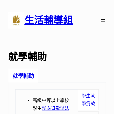
跳
至
生活輔導組
主
要
內
容
就學輔助
就學輔助
學生就
高級中等以上學校
學生就學優待減免學雜費
教育部補助私立大專校院減
大專校院不利處境學生計畫
學生緊急紓困助學金實施
僑務委員會補助僑生工讀金
獎助學金
教育部研究生助學金
實施辦法
作業要
要
學貸款
學生
申請表
免
資訊 承辦人 黃齡瑤 電話02-
點
及學習
（109.05.13修訂）
點
學雜費差額要點
（112.03.29修正）
（112.09.27修訂）、申請
就學貸款辦法
扶助金要點
（110.07.14修訂）
申請表