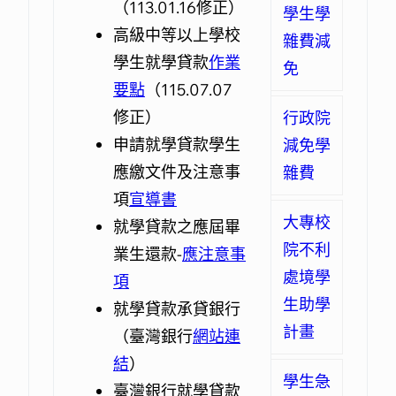
（113.01.16修正）
低收入戶學生及中低收入
（114.01.17修正）
24980707分機5263
教育部學產基金設置急難慰
（115.12.26修正）
佛教學系東初老和尚留學獎
表、紀錄考核表、印領清冊
學生學
高級中等以上學校
戶學生就讀高級中等以上
大專校院不利處境學生助學
問金實施要點
在校生服務奉獻獎助金
學金
碩、博士班優秀僑生獎學金
作業要點
（115.07.06修
（108.11.13修
作業
雜費減
學生就學貸款
學校學雜費
計畫
正）
要點
正）、
作業要點
（115.06.30修正）
（114.05.14修正）
申請表(11401改
申請表
、
申請書
減免辦法
作業
申請
免
要點
（105.03.08修正）
弱勢學生助學計畫作業
版)Word檔
表
僧伽暨佛教學系在家眾獎助
（108.11.13修訂）
、
（115.07.07
工作紀錄表
、
PDF檔
、
印領清冊
、
要點
在學
修正）
特殊境遇家庭子女孫子女
(113.09.25修正）、
證明範本(WORD版
付款資料
學金
僑務委員會獎勵學行優良僑
作業要點
登錄單
（112.03.29修
-空白
)
助學金、
行政院
申請就學貸款學生
就讀高級中等以上學校學
生活助學金申請表
正）、僧伽獎助學金
生獎學金
核發要點
、中低收
申請
減免學
應繳文件及注意事
雜費
入戶學生住宿減免
表
（111.01.12修訂）
、佛教學系在家眾
減免辦法
申請表
申請表
、
雜費
項
（104.03.04修正）
存款利息
學生獎學金
發給蒙藏語文獎學金實施要
宣導書
審核表
作業要點
大專校
就學貸款之應屆畢
現役軍人子女就讀中等以
完善經濟不利學生學習輔導
(
點
114.09.04修訂) 、學士班菁
（113.10.15修訂）、
申請
院不利
業生還款-
上學校
作業要點
英新生入學獎學金
表
減免學費辦法
（112.04.12修
應注意事
申請表
、
處境學
項
（104.03.03修正）
訂）、
在校生各式獎助金
財團法人台北市李春金關
申請書
、輔導參與
申請表
紀
生助學
就學貸款承貸銀行
身心障礙學生及身心障礙
錄表
(114.09.19)
懷基金會獎學金
申請辦
計畫
（臺灣銀行
人士子女
教育部學產基金設置低收
弘化獎學金
法、申請表
就學費用減免辦
網站連
設置要點及申請
結
法
入戶學生助學金
表
談子民先生紀念獎學金
）
（109.04.22修訂）
（105.03.09修正）
實施要點
申
學生急
臺灣銀行就學貸款
軍公教遺族就學費用
（112.12.25修正）
請表
優待