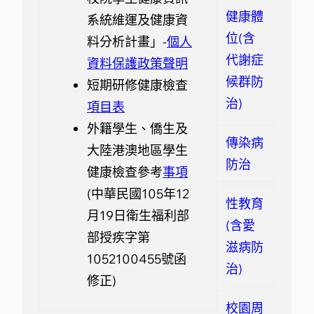
性教育(含愛滋病防治)相關網頁
健康體
系統維運及健康資
「性教育議題懶人包」簡詳版
位(含
料分析計畫」-
個人
衛教素材
代謝症
資料保護政策聲明
杏陵醫學基金會
候群防
短期研修健康檢查
愛滋篩檢試劑開放網路訂購，
治)
項目表
超商取貨好便利
外籍學生、僑生及
傳染病
大陸港澳地區學生
衛教海報/單張
防治
健康檢查參考
事項
自我篩檢 愛自己也是一種
(中華民國105年12
Rocker態度
性教育
月19日衛生福利部
守護健康很easy
(含愛
部授疾字第
性伴侶感染風險告知
滋病防
1052100455號函
113年衛生福利部衛教主軸之
治)
修正)
「愛滋、淋病、梅毒、M痘及
結核病防治」-衛教圖卡
校園周