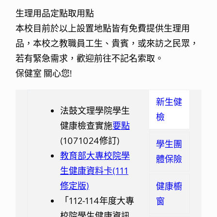
生理用品定點取用點
本校目前於以上設置地點皆有免費提供生理用
品，本校之教職員工生、貴賓，或來訪之民眾，
若有緊急需求，歡迎前往不記名索取。
保健室 關心您!
新生健
法鼓文理學院學生團體保險作業要點
校園周遭醫療院所|法鼓文理學院
法鼓文理學院學生
健康飲食
愛滋病介紹
健康體位促進—
衛生福利部
疾病管制局
體重控制
檢
1080306修訂
下載
衛生福利部國民健康署
「校園愛滋自我篩檢推廣
傳染病介紹
健康九九
活動
」
網
健康檢查實施
要點
法鼓文理學院學生團體保險拒保切結書
下載
站
2024年愛滋防治
茲卡病毒
公版簡報
(1071024修訂)
學生團
114-115學年度法鼓文理學院學生圑體保險計
(20240409)
學校病毒性
腸胃炎防治手冊
教育部大專校院學
畫書
下載
體保險
消除愛滋相關汙名與歧視核心
諾羅病毒Q&A
教材
國泰人壽學生團體保險理賠申請書(大專校
生健康資料卡(111
1130305
狂犬病Q&A
院)-11412修
下載
修定版)
年輕族群愛滋防治核心
教材
健康櫥
國泰人壽學生團體保險理賠申請書(大專院
1130305
「112-114年度大專
窗
校)-11412修-範例
下載
校院學生健康資訊