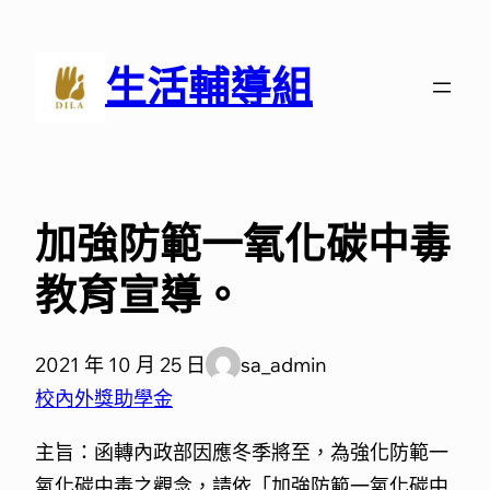
跳
至
生活輔導組
主
要
內
容
加強防範一氧化碳中毒
教育宣導。
2021 年 10 月 25 日
sa_admin
校內外獎助學金
主旨：函轉內政部因應冬季將至，為強化防範一
氧化碳中毒之觀念，請依「加強防範一氧化碳中